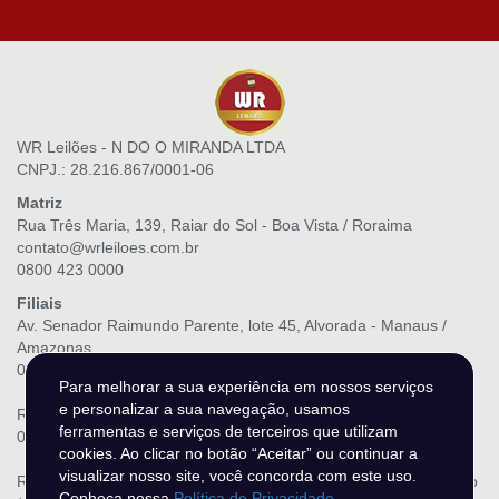
WR Leilões - N DO O MIRANDA LTDA
CNPJ.: 28.216.867/0001-06
Matriz
Rua Três Maria, 139, Raiar do Sol - Boa Vista / Roraima
contato@wrleiloes.com.br
0800 423 0000
Filiais
Av. Senador Raimundo Parente, lote 45, Alvorada - Manaus /
Amazonas
0800 423 0000
Para melhorar a sua experiência em nossos serviços
e personalizar a sua navegação, usamos
Rodovia Duca Serra, 2555 - Cabralzinho - Macapá / Amapá
ferramentas e serviços de terceiros que utilizam
0800 423 0000
cookies. Ao clicar no botão “Aceitar” ou continuar a
visualizar nosso site, você concorda com este uso.
Rodovia BR-364, KM 1,5, Loteamento Santa Helena - Rio Branco
Conheça nossa
Política de Privacidade
.