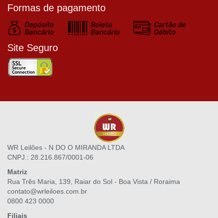
Formas de pagamento
Site Seguro
WR Leilões - N DO O MIRANDA LTDA
CNPJ.: 28.216.867/0001-06
Matriz
Rua Três Maria, 139, Raiar do Sol - Boa Vista / Roraima
contato@wrleiloes.com.br
0800 423 0000
Filiais