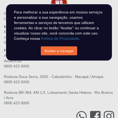
Para melhorar a sua experiência em nossos serviços
WR Leilões - N DO O MIRANDA LTDA
e personalizar a sua navegação, usamos
CNPJ.: 28.216.867/0001-06
ferramentas e serviços de terceiros que utilizam
Matriz
cookies. Ao clicar no botão “Aceitar” ou continuar a
Rua Três Maria, 139, Raiar do Sol - Boa Vista / Roraima
visualizar nosso site, você concorda com este uso.
contato@wrleiloes.com.br
Conheça nossa
Política de Privacidade
.
0800 423 0000
Filiais
Aceitar e navegar
Av. Senador Raimundo Parente, lote 45, Alvorada - Manaus /
Amazonas
0800 423 0000
Rodovia Duca Serra, 2555 - Cabralzinho - Macapá / Amapá
0800 423 0000
Rodovia BR-364, KM 1,5, Loteamento Santa Helena - Rio Branco
/ Acre
0800 423 0000