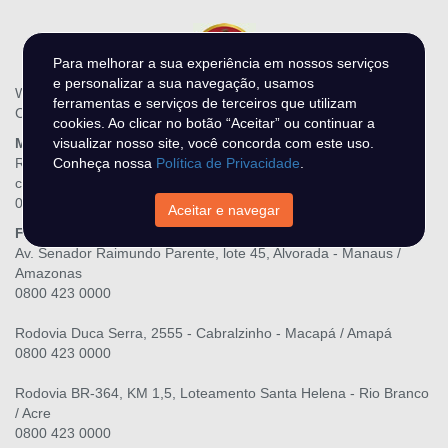
Para melhorar a sua experiência em nossos serviços
e personalizar a sua navegação, usamos
WR Leilões - N DO O MIRANDA LTDA
ferramentas e serviços de terceiros que utilizam
CNPJ.: 28.216.867/0001-06
cookies. Ao clicar no botão “Aceitar” ou continuar a
Matriz
visualizar nosso site, você concorda com este uso.
Rua Três Maria, 139, Raiar do Sol - Boa Vista / Roraima
Conheça nossa
Política de Privacidade
.
contato@wrleiloes.com.br
0800 423 0000
Aceitar e navegar
Filiais
Av. Senador Raimundo Parente, lote 45, Alvorada - Manaus /
Amazonas
0800 423 0000
Rodovia Duca Serra, 2555 - Cabralzinho - Macapá / Amapá
0800 423 0000
Rodovia BR-364, KM 1,5, Loteamento Santa Helena - Rio Branco
/ Acre
0800 423 0000