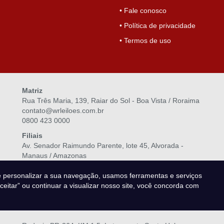
• Fale conosco
• Política de privacidade
• Termos de uso
Matriz
Rua Três Maria, 139, Raiar do Sol - Boa Vista / Roraima
contato@wrleiloes.com.br
0800 423 0000
Filiais
Av. Senador Raimundo Parente, lote 45, Alvorada -
Manaus / Amazonas
0800 423 0000
e personalizar a sua navegação, usamos ferramentas e serviços
Aceitar” ou continuar a visualizar nosso site, você concorda com
Rodovia Duca Serra, 2555 - Cabralzinho - Macapá /
Amapá
0800 423 0000