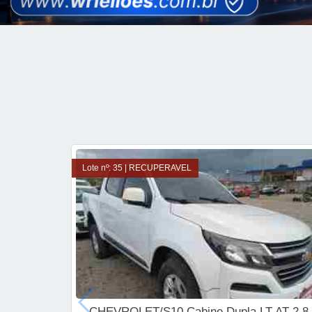
Lote nº: 35 | RECUPERAVEL
CHEVROLET/S10 Cabine Dupla LT AT 2.8