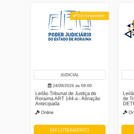
Em loteamento
JUDICIAL
24/09/2026 às 09:00
Leilão Tribunal de Justiça de
Leil
Roraima ART 144-a - Alinação
de T
Antecipada
DET
Online
On
EM LOTEAMENTO