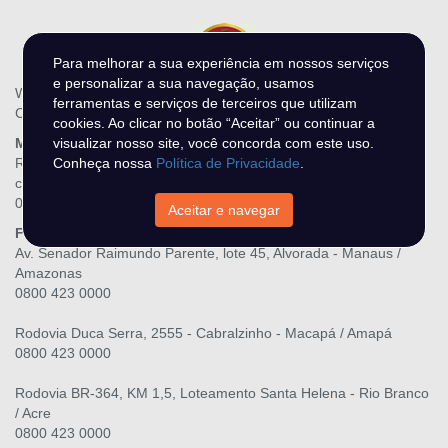
Para melhorar a sua experiência em nossos serviços
e personalizar a sua navegação, usamos
WR Leilões - N DO O MIRANDA LTDA
ferramentas e serviços de terceiros que utilizam
CNPJ.: 28.216.867/0001-06
cookies. Ao clicar no botão “Aceitar” ou continuar a
Matriz
visualizar nosso site, você concorda com este uso.
Rua Três Maria, 139, Raiar do Sol - Boa Vista / Roraima
Conheça nossa
Política de Privacidade
.
contato@wrleiloes.com.br
0800 423 0000
Aceitar e navegar
Filiais
Av. Senador Raimundo Parente, lote 45, Alvorada - Manaus /
Amazonas
0800 423 0000
Rodovia Duca Serra, 2555 - Cabralzinho - Macapá / Amapá
0800 423 0000
Rodovia BR-364, KM 1,5, Loteamento Santa Helena - Rio Branco
/ Acre
0800 423 0000