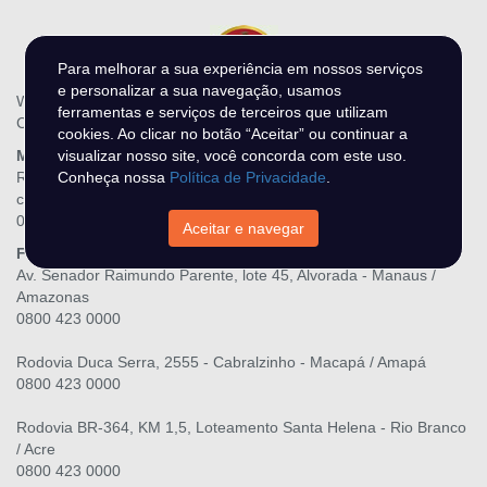
Para melhorar a sua experiência em nossos serviços
e personalizar a sua navegação, usamos
WR Leilões - N DO O MIRANDA LTDA
ferramentas e serviços de terceiros que utilizam
CNPJ.: 28.216.867/0001-06
cookies. Ao clicar no botão “Aceitar” ou continuar a
Matriz
visualizar nosso site, você concorda com este uso.
Rua Três Maria, 139, Raiar do Sol - Boa Vista / Roraima
Conheça nossa
Política de Privacidade
.
contato@wrleiloes.com.br
0800 423 0000
Aceitar e navegar
Filiais
Av. Senador Raimundo Parente, lote 45, Alvorada - Manaus /
Amazonas
0800 423 0000
Rodovia Duca Serra, 2555 - Cabralzinho - Macapá / Amapá
0800 423 0000
Rodovia BR-364, KM 1,5, Loteamento Santa Helena - Rio Branco
/ Acre
0800 423 0000