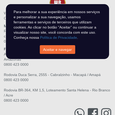
Para melhorar a sua experiência em nossos serviços
WR Leilões - N DO O MIRANDA LTDA
e personalizar a sua navegação, usamos
CNPJ.: 28.216.867/0001-06
ferramentas e serviços de terceiros que utilizam
Matriz
cookies. Ao clicar no botão “Aceitar” ou continuar a
Rua Três Maria, 139, Raiar do Sol - Boa Vista / Roraima
visualizar nosso site, você concorda com este uso.
contato@wrleiloes.com.br
Conheça nossa
Política de Privacidade
.
0800 423 0000
Filiais
Aceitar e navegar
Av. Senador Raimundo Parente, lote 45, Alvorada - Manaus /
Amazonas
0800 423 0000
Rodovia Duca Serra, 2555 - Cabralzinho - Macapá / Amapá
0800 423 0000
Rodovia BR-364, KM 1,5, Loteamento Santa Helena - Rio Branco
/ Acre
0800 423 0000