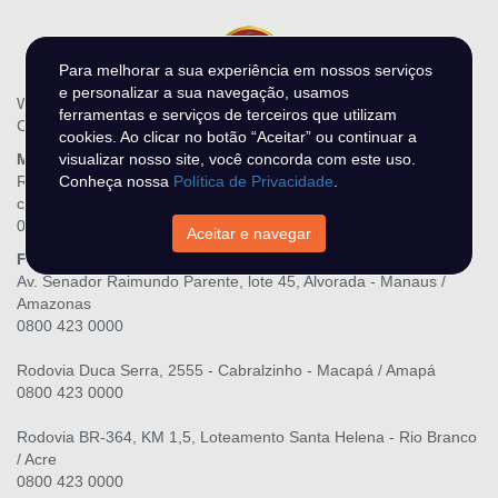
Para melhorar a sua experiência em nossos serviços
e personalizar a sua navegação, usamos
WR Leilões - N DO O MIRANDA LTDA
ferramentas e serviços de terceiros que utilizam
CNPJ.: 28.216.867/0001-06
cookies. Ao clicar no botão “Aceitar” ou continuar a
Matriz
visualizar nosso site, você concorda com este uso.
Rua Três Maria, 139, Raiar do Sol - Boa Vista / Roraima
Conheça nossa
Política de Privacidade
.
contato@wrleiloes.com.br
0800 423 0000
Aceitar e navegar
Filiais
Av. Senador Raimundo Parente, lote 45, Alvorada - Manaus /
Amazonas
0800 423 0000
Rodovia Duca Serra, 2555 - Cabralzinho - Macapá / Amapá
0800 423 0000
Rodovia BR-364, KM 1,5, Loteamento Santa Helena - Rio Branco
/ Acre
0800 423 0000