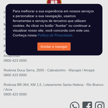
Para melhorar a sua experiência em nossos serviços
WR Leilões - N DO O MIRANDA LTDA
e personalizar a sua navegação, usamos
CNPJ.: 28.216.867/0001-06
ferramentas e serviços de terceiros que utilizam
Matriz
cookies. Ao clicar no botão “Aceitar” ou continuar a
Rua Três Maria, 139, Raiar do Sol - Boa Vista / Roraima
visualizar nosso site, você concorda com este uso.
contato@wrleiloes.com.br
Conheça nossa
Política de Privacidade
.
0800 423 0000
Filiais
Aceitar e navegar
Av. Senador Raimundo Parente, lote 45, Alvorada - Manaus /
Amazonas
0800 423 0000
Rodovia Duca Serra, 2555 - Cabralzinho - Macapá / Amapá
0800 423 0000
Rodovia BR-364, KM 1,5, Loteamento Santa Helena - Rio Branco
/ Acre
0800 423 0000